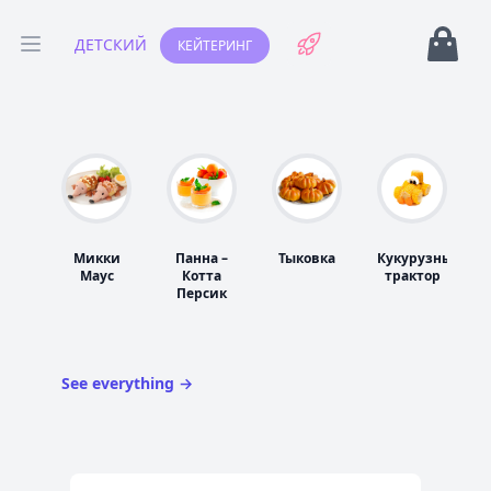
Open Ca
ДЕТСКИЙ
КЕЙТЕРИНГ
Open menu
Микки
Панна –
Тыковка
Кукурузный
Маус
Котта
трактор
д
Персик
See everything
→
Images