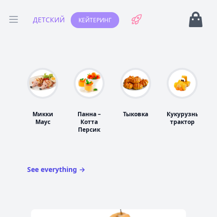
Open Ca
ДЕТСКИЙ
КЕЙТЕРИНГ
Open menu
Микки
Панна –
Тыковка
Кукурузный
Маус
Котта
трактор
д
Персик
See everything
→
Images